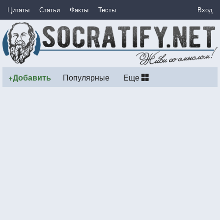
Цитаты
Статьи
Факты
Тесты
Вход
+Добавить
Популярные
Еще