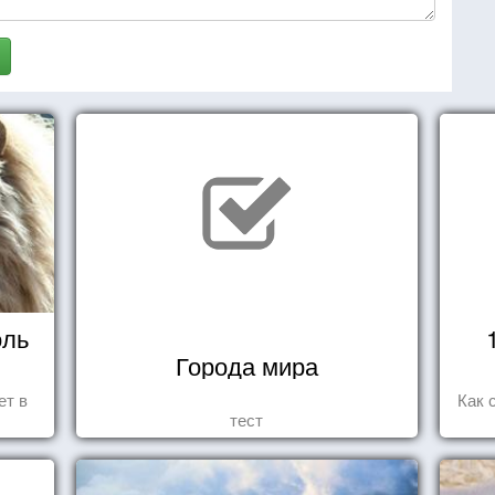
оль
Города мира
ет в
Как 
тест