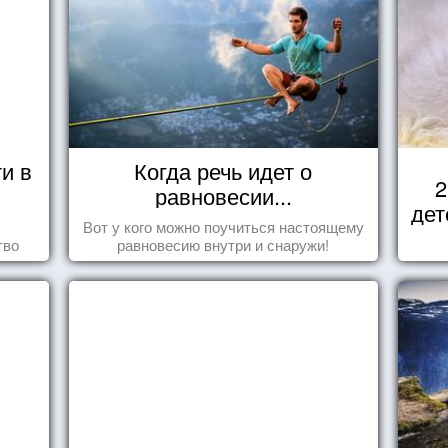
и в
Когда речь идет о
2
равновесии...
дет
Вот у кого можно поучиться настоящему
тво
равновесию внутри и снаружи!