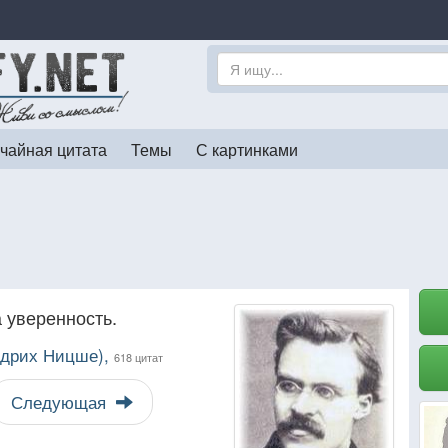
чайная цитата
Темы
С картинками
 уверенность.
идрих Ницше),
618 цитат
Следующая