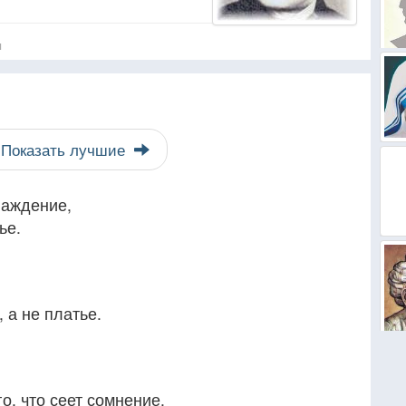
я
Показать лучшие
лаждение,
ье.
 а не платье.
го, что сеет сомнение.