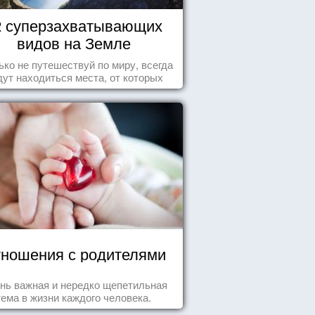
2 суперзахватывающих
видов на Земле
ько не путешествуй по миру, всегда
дут находиться места, от которых
хватывает дух и кружится голова...
ношения с родителями
нь важная и нередко щепетильная
тема в жизни каждого человека.