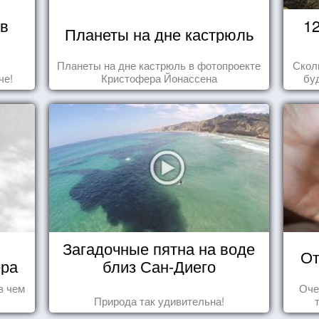
 в
1
Планеты на дне кастрюль
Планеты на дне кастрюль в фотопроекте
Скол
че!
Кристофера Йонассена
бу
пере
Загадочные пятна на воде
От
ера
близ Сан-Диего
в чем
Оче
Природа так удивительна!