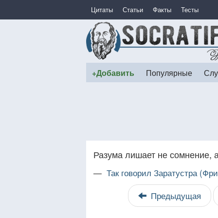
Цитаты
Статьи
Факты
Тесты
+Добавить
Популярные
Слу
Разума лишает не сомнение, а
—
Так говорил Заратустра (Фр
Предыдущая