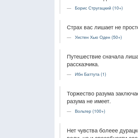
Борис Стругацкий (10+)
Страх вас лишает не прост
Уистен Хью Оден (50+)
Путешествие сначала лишае
рассказчика.
Ибн Баттута (1)
Торжество разума заключает
разума не имеет.
Вольтер (100+)
Нет чувства болеее дурацк
воли, но и способности со