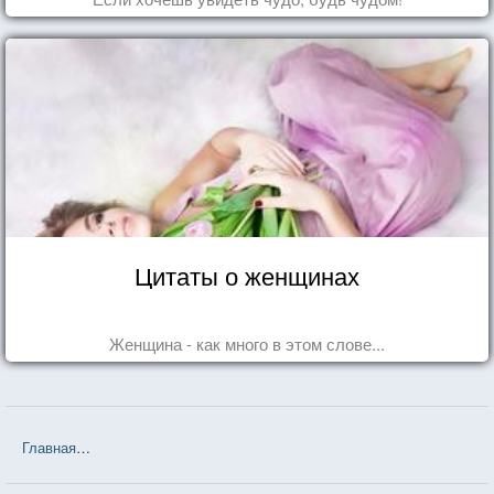
Цитаты о женщинах
Женщина - как много в этом слове...
Главная
❤❤❤ Так говорил Заратустра (Фридрих Ницше) — 618 цит