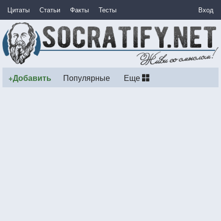
Цитаты
Статьи
Факты
Тесты
Вход
+Добавить
Популярные
Еще