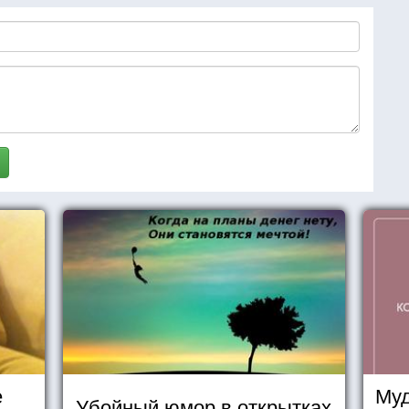
е
Муд
Убойный юмор в открытках