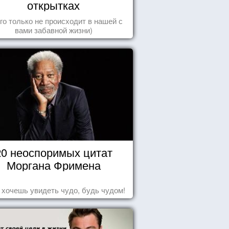
открытках
го только не происходит в нашей с
вами забавной жизни)
20 неоспоримых цитат
Моргана Фримена
 хочешь увидеть чудо, будь чудом!