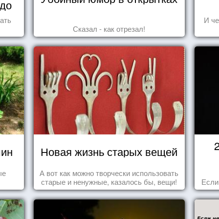
 до
ать
И че
Сказал - как отрезал!
шин
Новая жизнь старых вещей
ые
А вот как можно творчески использовать
старые и ненужные, казалось бы, вещи!
Если