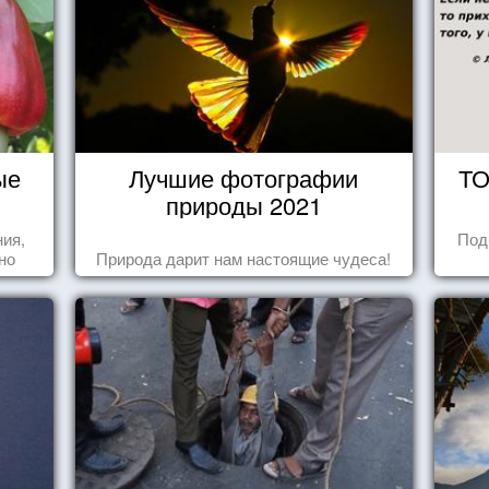
ые
Лучшие фотографии
ТО
природы 2021
ния,
Под
но
Природа дарит нам настоящие чудеса!
яли
у.