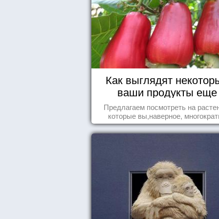
Как выглядят некотор
ваши продукты еще
живыми?
Предлагаем посмотреть на расте
которые вы,наверное, многократ
видели , но никогда не представл
себе, что употребляете их в пищ