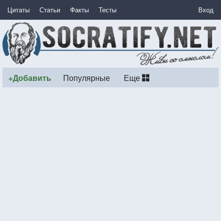
Цитаты
Статьи
Факты
Тесты
Вход
+Добавить
Популярные
Еще