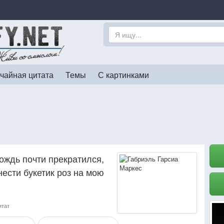
чайная цитата
Темы
С картинками
дождь почти прекратился,
нести букетик роз на мою
итат