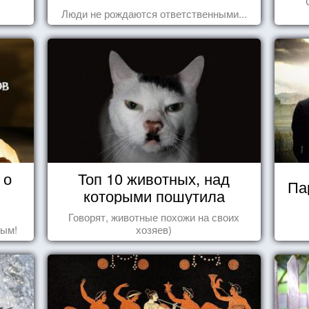
Люди не рождаются ответственными...
 о
Топ 10 животных, над
Па
которыми пошутила
природа
Говорят, животные похожи на своих
дым!
хозяев)