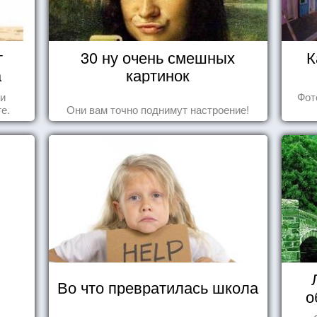
т
30 ну очень смешных
К
а
картинок
 и
Фот
е.
Они вам точно поднимут настроение!
Во что превратилась школа
о