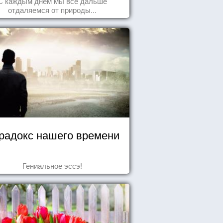
С каждым днем мы все дальше
отдаляемся от природы...
радокс нашего времени
Гениальное эссэ!