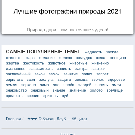
Лучшие фотографии природы 2021
Природа дарит нам настоящие чудеса!
САМЫЕ ПОПУЛЯРНЫЕ ТЕМЫ
жадность
жажда
жалость
жара
желание
железо
желудок
жена
женщина
жертва
жестокость
животное
животные
жизненно
жизненное
зависимость
зависть
завтра
завтрак
заключённый
закон
замок
занятие
запах
запрет
зарплата
заря
заслуга
защита
звезда
звонок
здоровье
земля
зеркало
зима
зло
злоба
злодей
злость
змея
знакомство
знакомый
знание
значение
золото
зрелище
зрелость
зрение
зритель
зуб
Главная
❤❤❤ Габриэль Лауб — 95 цитат
Правила