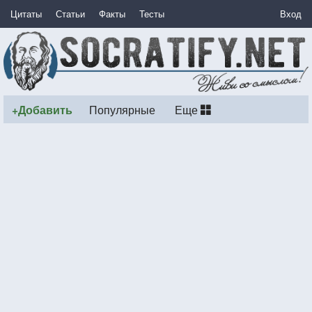
Цитаты
Статьи
Факты
Тесты
Вход
+Добавить
Популярные
Еще