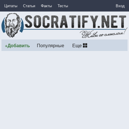
Цитаты
Статьи
Факты
Тесты
Вход
+Добавить
Популярные
Еще