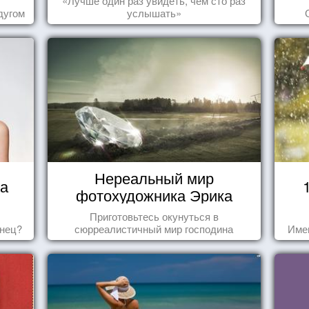
«Лучше один раз увидеть, чем сто раз
дугом
услышать»
Нереальный мир
ца
фотохудожника Эрика
Йоханссона
Приготовьтесь окунуться в
знец?
сюрреалистичный мир господина
Име
Йоханссона