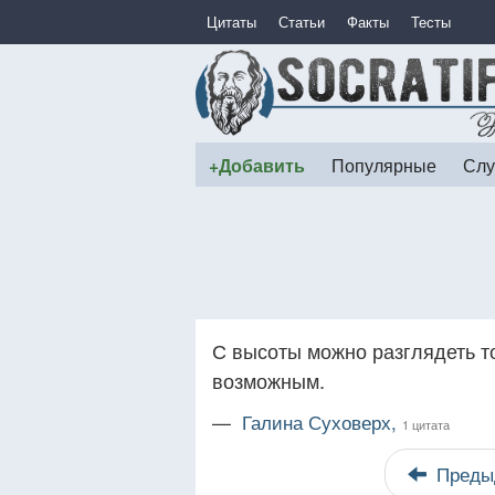
Цитаты
Статьи
Факты
Тесты
+Добавить
Популярные
Слу
С высоты можно разглядеть то
возможным.
—
Галина Суховерх,
1 цитата
Преды