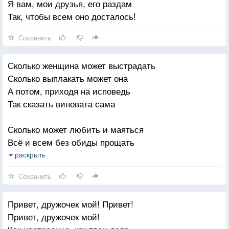
Я вам, мои друзья, его раздам
Так, чтобы всем оно досталось!
Посылай ты другу поздравления,
Письма добрые пиши ему.
Сохранить
Берегите каждое мгновенье,
Каждый миг общения наяву!
Сколько женщина может выстрадать
Сколько выплакать может она
А потом, приходя на исповедь
Так сказать виновата сама
Сколько может любить и маяться
Всё и всем без обиды прощать
А потом вдруг виниться и каяться
раскрыть
И виновной себя считать
Сохранить
Сколько может она надеяться,
Привет, дружочек мой! Привет!
Что и ей улыбнётся Судьба
Привет, дружочек мой!
И когда-нибудь, всё изменится