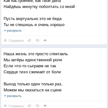
Как настроение, как твои дела
И в окошко заглянет весна
Найдёшь минутку поболтать со мной
Сколько силы, терпения и жалости
Пусть виртуально это не беда
Каждой женщине Бог подарил
Ты не спешишь и очень хорошо
Просто вы их любите, пожалуйста
Побудь подольше у меня в "гостях"
раскрыть
Он для счастья их всех сотворил.
Что, комп завис да это ничего
Сохранить
Пусть виснет всё а мы с тобой в "друзьях"
Наша жизнь это просто спектакль
Ну, как здоровье, детки, как семья
Мы актёры единственной роли
Проблемы на работе Ты держись
Если что-то сыграем не так
Мы "Одноклассники" грустить нельзя
Сердце тихо сжимает от боли
Фортуна будет нашей это жизнь
Выход только один только раз,
Ну, вот, немного душу отвели
Можем мы оказаться на сцене
Спасибо тебе, солнышко моё
Нет повтора для роли у нас
раскрыть
Ах, да сейчас пошлю тебе стихи
Как же многое мы не успели
Сохранить