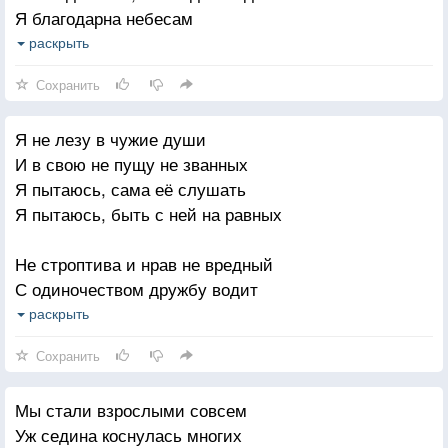
Я благодарна небесам
Но шёпот за спиной, мне как награда
Я знаю, это Бог помог
раскрыть
Смотри, какая женщина пошла.
На свете повстречаться нам
Сохранить
И пусть наш мир такой большой,
Я не лезу в чужие души
И между нами города
И в свою не пущу не званных
Ты в сердце, ты всегда со мной
Я пытаюсь, сама её слушать
Ты путеводная звезда
Я пытаюсь, быть с ней на равных
Когда наступит миг потерь
Не строптива и нрав не вредный
И вдруг заплачут небеса,
С одиночеством дружбу водит
В разлуку нашу ты не верь,
Заболит, если рядом бедный
раскрыть
Любовь бессмертна и свята
Загрустит, если друг уходит
Сохранить
Я небеса благодарю,
Не прощает она измены
За то, что есть ты на Земле
Мы стали взрослыми совсем
И предательства не прощает
И с Богом тихо говорю
Уж седина коснулась многих
Но любить может так без меры
В своих молитвах о тебе.