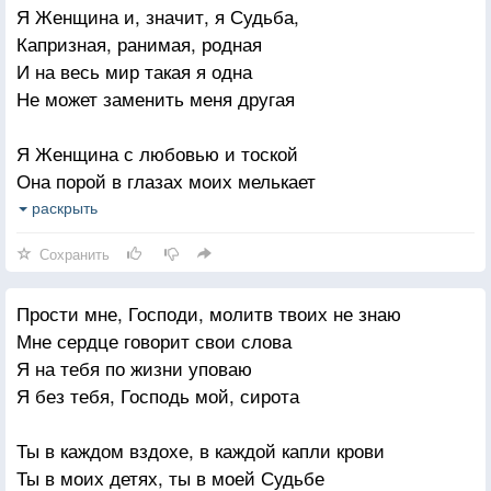
Я Женщина и, значит, я Судьба,
Дай дочурке счастья женского,
Капризная, ранимая, родная
Чтоб в любви жила
И на весь мир такая я одна
Дай опору в жизни крепкую,
Не может заменить меня другая
Нежности, тепла
Я Женщина с любовью и тоской
Сыновьям моим пригожим
Она порой в глазах моих мелькает
Счастья попрошу
Меня Господь придумал вот такой
раскрыть
Чтоб их жизнь была хорошей
И за меня он в жизни отвечает
Сохранить
И с судьбой в ладу
Я Женщина надежда и мечта
Дай всем, Боже, только мира
Прости мне, Господи, молитв твоих не знаю
Я чья-то мука чьё-то обожание
И удачных дней
Мне сердце говорит свои слова
Я разная всё время и всегда
Чтоб здоровье рядом было
Я на тебя по жизни уповаю
И долгое я чьё-то ожидание
Береги детей.
Я без тебя, Господь мой, сирота
Я Женщина и, значит, я судьба
Ты в каждом вздохе, в каждой капли крови
Я грешная но, всё-таки, святая
Ты в моих детях, ты в моей Судьбе
И на весь мир такая я одна