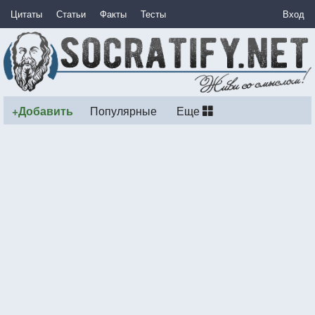
Цитаты
Статьи
Факты
Тесты
Вход
+Добавить
Популярные
Еще