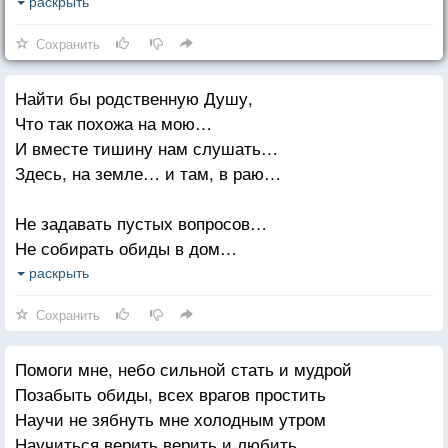
Прошу у Бога мира для тебя
раскрыть
И неба голубого над тобой
Сохранить
И спросит он скажи, мое дитя,
Найти бы родственную Душу,
Что, этот человек так много значит?
Что так похожа на мою…
Отвечу просто друг он для меня
И вместе тишину нам слушать…
И Бог поймет не может быть иначе.
Здесь, на земле… и там, в раю…
Не задавать пустых вопросов…
Не собирать обиды в дом…
Смотреть, как полыхают грозы…
раскрыть
И знать, что мы всегда вдвоём…
Сохранить
И если вдруг Душа заплачет
Помоги мне, небо сильной стать и мудрой
В моём телесном бытии,
Позабыть обиды, всех врагов простить
Утешит кто-то… это значит,
Научи не зябнуть мне холодным утром
Мы с ним на свете не одни…
Научиться верить верить и любить