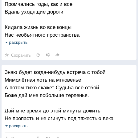
Промчались годы, как и все
А на публику не играет
Вдаль уходящие дороги
Верит в Бога любовь и дружбу
Кидала жизнь во все концы
Коль обидят, не держит злобы
Нас необъятного пространства
Мы с ней очень друг другу нужны
Но мы, искали, как могли
раскрыть
Без Души жить на свете плохо.
Дорогу в наше постоянство
Сохранить
Однажды, выйдя за порог
Знаю будет когда-нибудь встреча с тобой
Мы вдруг поймём, как мир наш зыбок
Мимолётная хоть на мгновенье
Как мало пройдено дорог
А потом тихо скажет Судьба всё отбой
Как много сделано ошибок
Боже дай мне побольше терпенья.
Но, несмотря, на все года,
Дай мне время до этой минуты дожить
Что пролетают, как мгновенье
Не пропасть и не сгинуть под тяжестью века
Дороги ищем мы всегда
Очень трудно в разлуке страдать и любить
раскрыть
И Бог дарует нам терпенье.
Без любимого быть человека