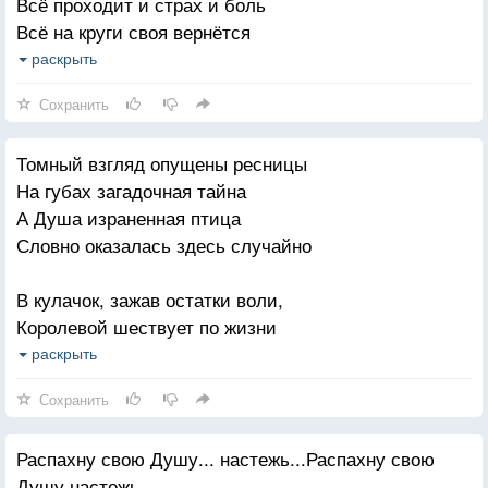
Всё проходит и страх и боль
Всё на круги своя вернётся
Миг Надежды всегда с тобой
раскрыть
Жизни миг жизнью вдруг отзовётся
Сохранить
Береги, что дано Судьбой
Томный взгляд опущены ресницы
Там, за будущим только вечность
На губах загадочная тайна
И цени каждый миг он твой
А Душа израненная птица
Не надейся на бесконечность.
Словно оказалась здесь случайно
В кулачок, зажав остатки воли,
Королевой шествует по жизни
И никто, не видит её боли
раскрыть
Даже Бог, не знает её мысли
Сохранить
Слабая красивая и гордая
Распахну свою Душу... настежь...Распахну свою
Женщина в объятиях одиночества
Душу настежь