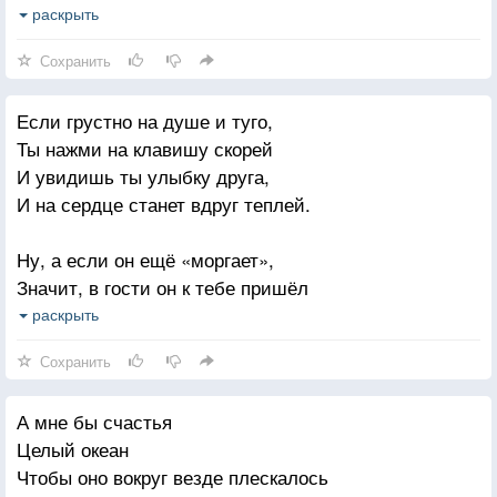
Ты лучший лекарь всей душевной боли
раскрыть
Не сможет заменить меня другая.
Я жизнь свою доверила тебе
Сохранить
Прости, Господь, мои грехи земные
Если грустно на душе и туго,
Не дай сгореть мне в пламени костра
Ты нажми на клавишу скорей
Мы на Земле все разные, такие
И увидишь ты улыбку друга,
Но в каждом сердце ты найдёшь себя.
И на сердце станет вдруг теплей.
Ну, а если он ещё «моргает»,
Значит, в гости он к тебе пришёл
Ты представь, с тобой он начинает
раскрыть
Самый задушевный разговор.
Сохранить
И не важно, что живёт он где-то
А мне бы счастья
В самом дальнем краешке Земли,
Целый океан
Это чудо! С помощью инета
Чтобы оно вокруг везде плескалось
Вы друг друга навсегда нашли.