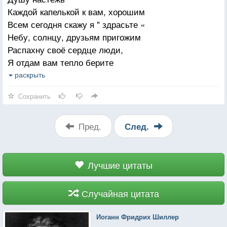
Нежная немного непокорная
Каждой капелькой к вам, хорошим
Женщина любить которой хочется.
Всем сегодня скажу я " здрасьте «
Небу, солнцу, друзьям пригожим
Распахну своё сердце люди,
Я отдам вам тепло берите
Может, мы чуть добрее будем,
раскрыть
Просто, в каждом, себя ищите
Сохранить
Я стихи подарю вам возьмите,
Мне не надо взамен награды
Вы друзей своих просто любите
Пред.
След.
И друг другу вы будьте рАды
Всем сегодня скажу я " здрасьте «,
Распахнув свою Душу настежь
Лучшие цитаты
Случайная цитата
Иоганн Фридрих Шиллер