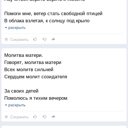
Найти бы… одиноких много…
Помоги мне, ветер стать свободной птицей
Душой, что так болит порой…
В облака взлетая, к солнцу под крыло
Я попрошу, наверно, Бога…
Чтоб печаль ночами перестала снится
раскрыть
Пусть он поделится со мной..
Помоги развеять прошлое моё
Сохранить
Помоги мне, сердце стать такой, как прежде
Молитва матери.
Вновь в Любовь поверить, обрести покой
Говорят, молитва матери
Покажи дорогу к Вере и Надежде
Всех молитв сильней
И Господь пусть будет рядышком со мной.
Сердцем молит созидателя
За своих детей
Помолюсь я тихим вечером
И свечу зажгу
раскрыть
За родных, за человечеков
Сохранить
Тихо попрошу