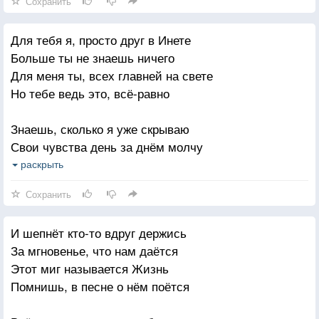
Сохранить
Мне бы только успеть жизнь разводит мосты
Для тебя я, просто друг в Инете
Над рекою такой быстротечной
Больше ты не знаешь ничего
Ну а если случится у последней черты
Для меня ты, всех главней на свете
Наша встреча окажется вечной.
Но тебе ведь это, всё-равно
Знаешь, сколько я уже скрываю
Свои чувства день за днём молчу
Я чужая это понимаю
раскрыть
Но, чужой быть, так я не хочу
Сохранить
Никогда, ни в чём я не признаюсь
И шепнёт кто-то вдруг держись
Мы друзья и больше ничего
За мгновенье, что нам даётся
Но, в своей любви я не раскаюсь
Этот миг называется Жизнь
Ведь любить не каждому дано.
Помнишь, в песне о нём поётся