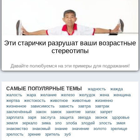
Эти старички разрушат ваши возрастные
стереотипы
Давайте полюбуемся на эти примеры для подражания!
САМЫЕ ПОПУЛЯРНЫЕ ТЕМЫ
жадность
жажда
жалость
жара
желание
железо
желудок
жена
женщина
жертва
жестокость
животное
животные
жизненно
жизненное
зависимость
зависть
завтра
завтрак
заключённый
закон
замок
занятие
запах
запрет
зарплата
заря
заслуга
защита
звезда
звонок
здоровье
земля
зеркало
зима
зло
злоба
злодей
злость
змея
знакомство
знакомый
знание
значение
золото
зрелище
зрелость
зрение
зритель
зуб