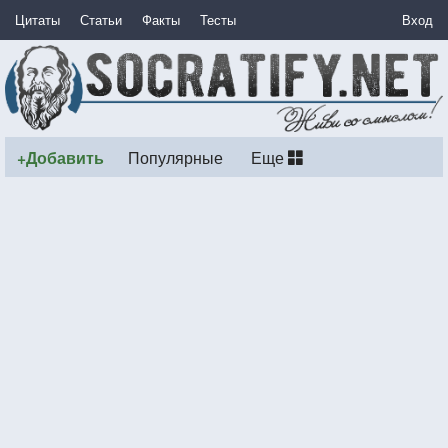
Цитаты
Статьи
Факты
Тесты
Вход
+Добавить
Популярные
Еще