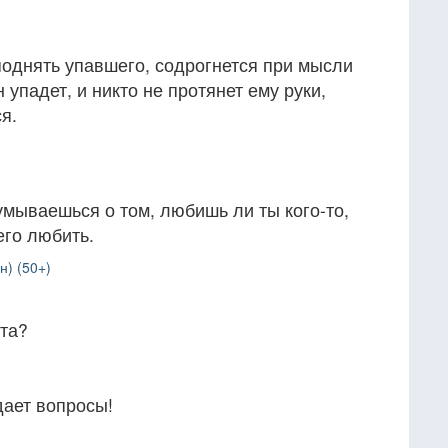
 поднять упавшего, содрогнется при мысли
н упадет, и никто не протянет ему руки,
я.
думываешься о том, любишь ли ты кого-то,
его любить.
н) (50+)
чта?
дает вопросы!