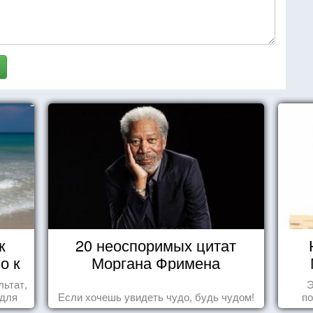
к
20 неоспоримых цитат
о к
Моргана Фримена
льтат,
Э
 для
Если хочешь увидеть чудо, будь чудом!
по