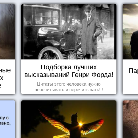
Подборка лучших
ные
Па
высказываний Генри Форда!
их
е
Цитаты этого человека нужно
перечитывать и перечитывать!!!