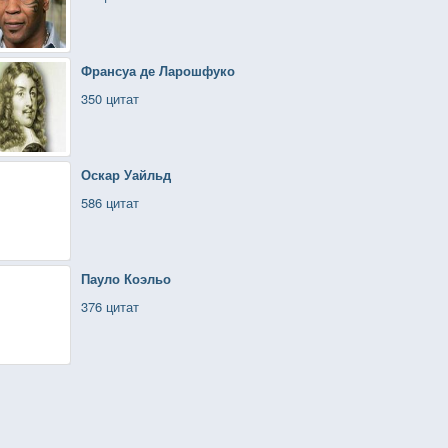
Франсуа де Ларошфуко
350 цитат
Оскар Уайльд
586 цитат
Пауло Коэльо
376 цитат