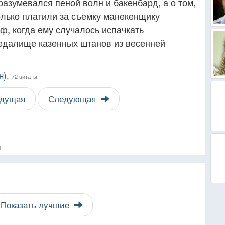
разумевался пеной волн и бакенбард, а о том,
олько платили за съемку манекенщику
ф, когда ему случалось испачкать
едалище казенных штанов из весенней
н),
72 цитаты
дущая
Следующая
я
Показать лучшие