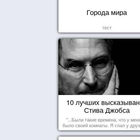
Города мира
тест
10 лучших высказыван
Стива Джобса
"...Были такие времена, что у мен
было своей комнаты. Я спал у друз
полу, а для того, чтобы купить ед
сдавал бутылки из под кока-кол