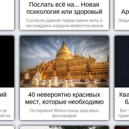
Послать всё на... Новая
психология или здоровый
Ар
пофигизм.
Согласно данной теории важно жить и
Люди
наслаждаясь каждым моментом жизни
осознанно и с удовольствием. Как это,
попробуем разобраться на реальных
примерах.
ий
40 невероятно красивых
Ква
мест, которые необходимо
б
увидеть пока вы живы
я не
Осторожно! Много очень красивых
Вот 
ей на
фотографий
трамп
ы -
ы"