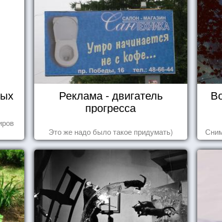
тых
Реклама - двигатель
В
прогресса
иров
Это же надо было такое придумать)
Сним