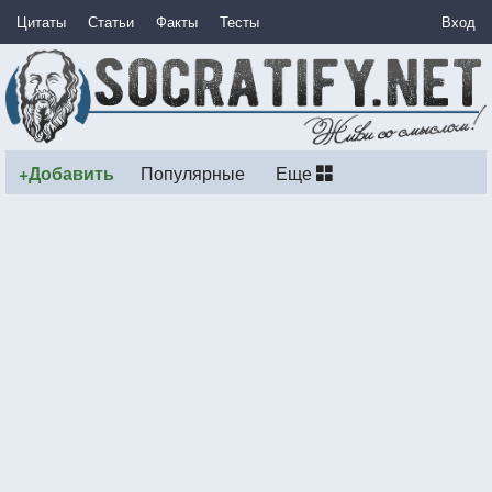
Цитаты
Статьи
Факты
Тесты
Вход
+Добавить
Популярные
Еще