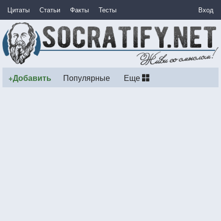
Цитаты
Статьи
Факты
Тесты
Вход
+Добавить
Популярные
Еще