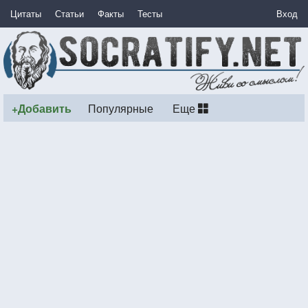
Цитаты
Статьи
Факты
Тесты
Вход
+Добавить
Популярные
Еще