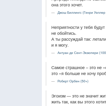
она этого хочет.
Джош Биллингс (Генри Уиллер 
Неприятности у тебя будут 
не обойтись.
А ты рассуждай так: летали
и я могу.
Антуан де Сент-Экзюпери (100
Самое страшное – это не «
это «я больше не хочу про
Роберт Орбен (50+)
Эгоизм — это не значит жит
жить так, как вы этого хоти