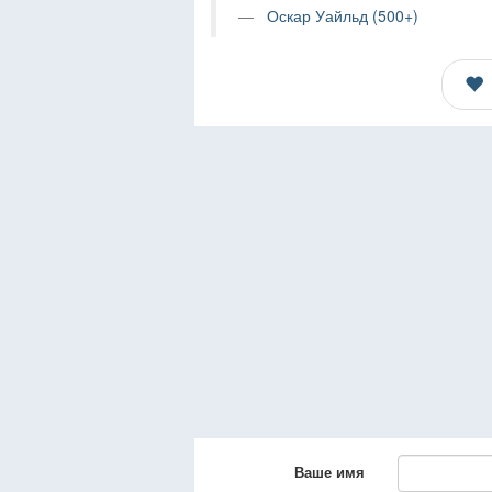
Оскар Уайльд (500+)
Ваше имя