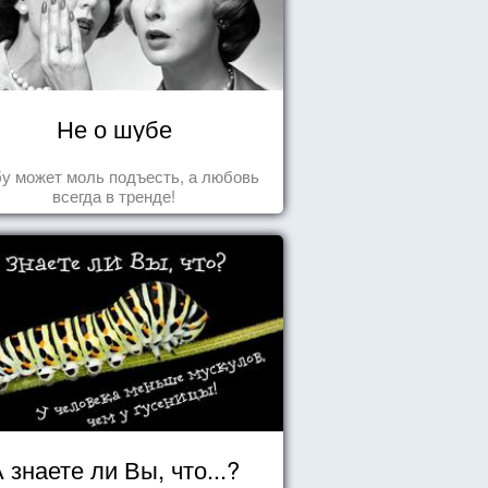
Не о шубе
у может моль подъесть, а любовь
всегда в тренде!
 знаете ли Вы, что...?