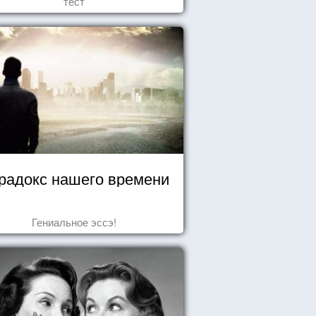
тест
радокс нашего времени
Гениальное эссэ!