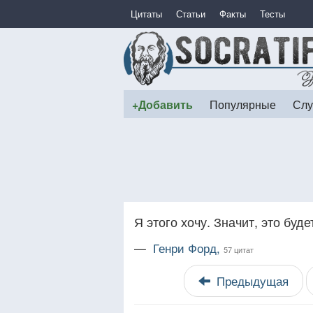
Цитаты
Статьи
Факты
Тесты
+Добавить
Популярные
Слу
Я этого хочу. Значит, это буде
—
Генри Форд,
57 цитат
Предыдущая