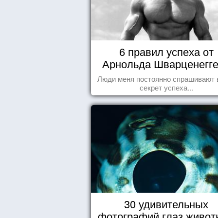
6 правил успеха от
Арнольда Шварценегг
Люди меня постоянно спрашивают 
секрет успеха...
30 удивительных
фотографий глаз живот