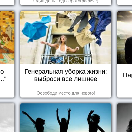
Один день - одна фотография :)
но
Генеральная уборка жизни:
Па
.."
выброси все лишнее
Освободи место для нового!