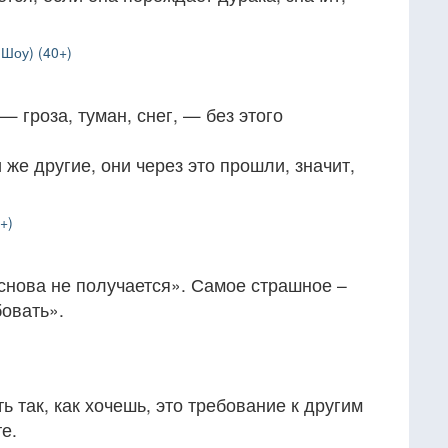
Шоу) (40+)
— гроза, туман, снег, — без этого
 же другие, они через это прошли, значит,
+)
снова не получается». Самое страшное –
бовать».
ь так, как хочешь, это требование к другим
те.