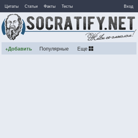
Цитаты
Статьи
Факты
Тесты
Вход
+Добавить
Популярные
Еще