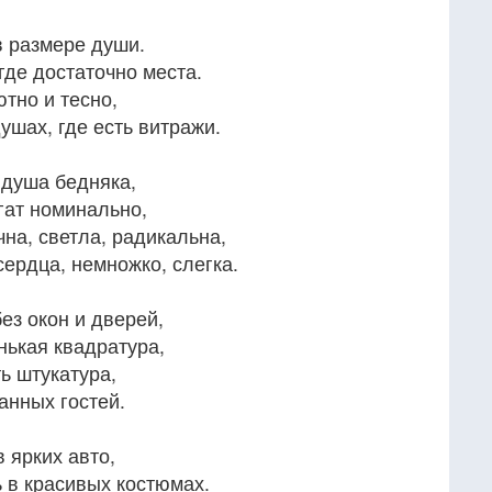
в размере души.
где достаточно места.
тно и тесно,
ушах, где есть витражи.
 душа бедняка,
гат номинально,
на, светла, радикальна,
ердца, немножко, слегка.
ез окон и дверей,
нькая квадратура,
ь штукатура,
анных гостей.
 ярких авто,
 в красивых костюмах.