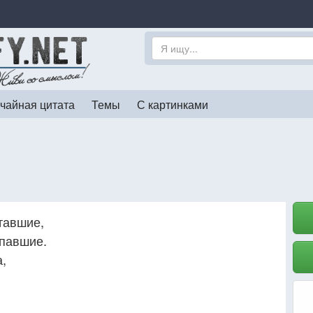
чайная цитата
Темы
С картинками
тавшие,
опавшие.
,