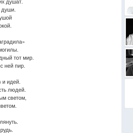
их душат.
 души.
душой
окой.
наградила»
могилы.
дный тот мир.
с ней пир.
 и идей.
сть людей.
ым светом,
ветом.
глянуть.
рудь.