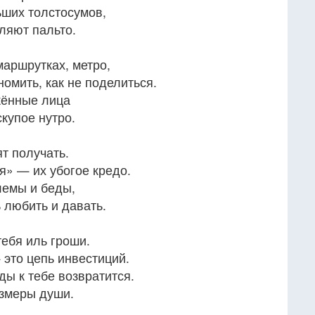
ших толстосумов,
ляют пальто.
аршрутках, метро,
номить, как не поделиться.
жённые лица
купое нутро.
т получать.
я» — их убогое кредо.
лемы и беды,
 любить и давать.
ебя иль гроши.
это цепь инвестиций.
ды к тебе возвратится.
змеры души.