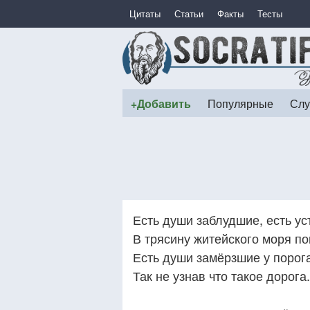
Цитаты
Статьи
Факты
Тесты
+Добавить
Популярные
Слу
Есть души заблудшие, есть ус
В трясину житейского моря п
Есть души замёрзшие у порога
Так не узнав что такое дорога.