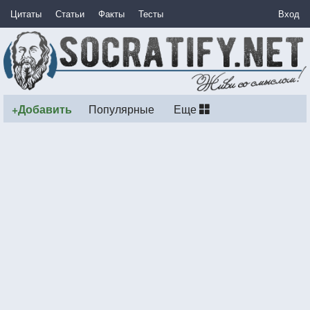
Цитаты
Статьи
Факты
Тесты
Вход
+Добавить
Популярные
Еще