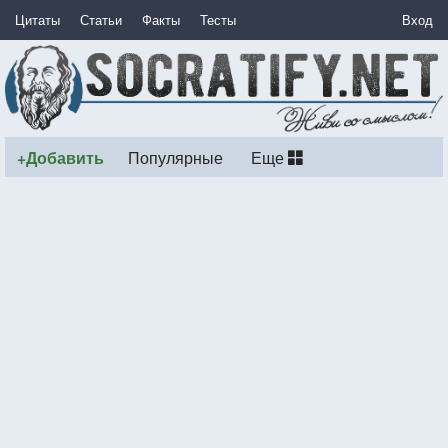
Цитаты
Статьи
Факты
Тесты
Вход
+Добавить
Популярные
Еще