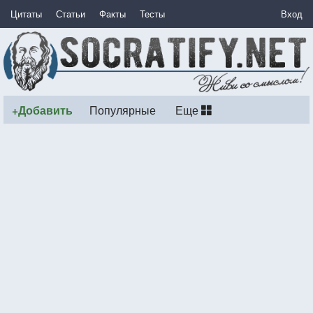
Цитаты
Статьи
Факты
Тесты
Вход
+Добавить
Популярные
Еще