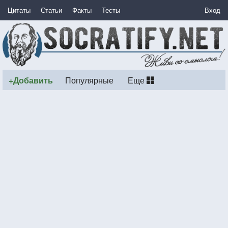
Цитаты
Статьи
Факты
Тесты
Вход
+Добавить
Популярные
Еще