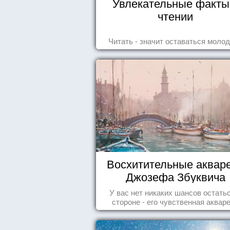
Увлекательные факты
чтении
Читать - значит оставаться моло
Восхитительные аквар
Джозефа Збуквича
У вас нет никаких шансов остать
стороне - его чувственная аквар
покорила жителей всего мира.