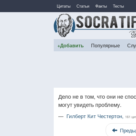
Цитаты
Статьи
Факты
Тесты
+Добавить
Популярные
Слу
Дело не в том, что они не спо
могут увидеть проблему.
—
Гилберт Кит Честертон,
161 ци
Преды