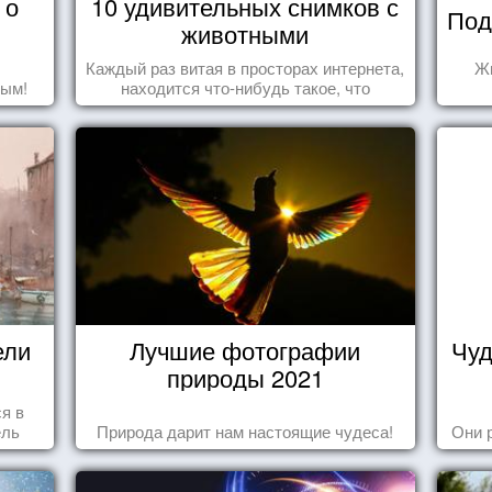
 о
10 удивительных снимков с
Под
животными
Каждый раз витая в просторах интернета,
Жи
дым!
находится что-нибудь такое, что
заставляет улыбнуться, удивиться,
восхититься...
ели
Лучшие фотографии
Чуд
природы 2021
ся в
ель
Природа дарит нам настоящие чудеса!
Они 