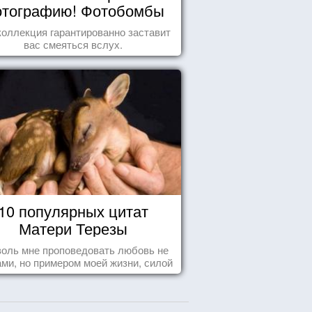
тографию! Фотобомбы
животных
коллекция гарантированно заставит
вас смеяться вслух.
10 популярных цитат
Матери Терезы
оль мне проповедовать любовь не
ми, но примером моей жизни, силой
ения, воодушевляющим влиянием ...