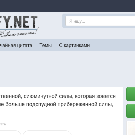
чайная цитата
Темы
С картинками
венной, сиюминутной силы, которая зовется
не больше подспудной прибереженной силы,
тата