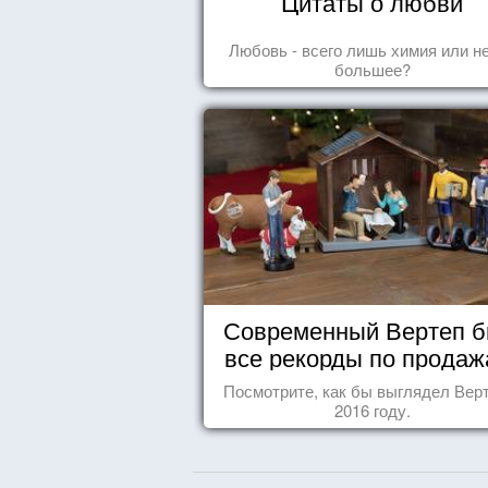
Цитаты о любви
Любовь - всего лишь химия или н
большее?
Современный Вертеп б
все рекорды по продаж
Посмотрите, как бы выглядел Верт
2016 году.