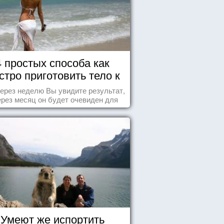
4 простых способа как
стро приготовить тело к
морю
ерез неделю Вы увидите результат,
ерез месяц он будет очевиден для
всех!
Умеют же испортить