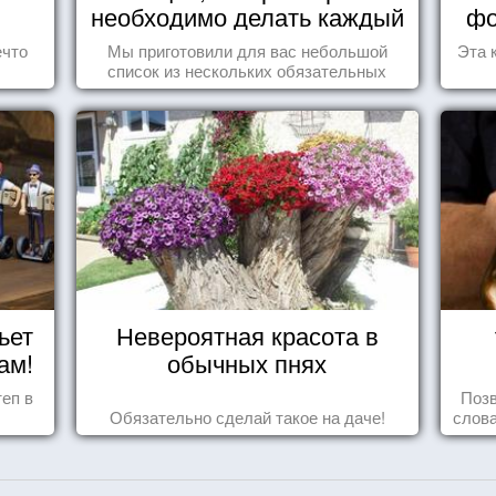
необходимо делать каждый
фо
день
ечто
Мы приготовили для вас небольшой
Эта 
список из нескольких обязательных
вещей, которые должны стать частью
вашего дня.
ьет
Невероятная красота в
ам!
обычных пнях
еп в
Позв
Обязательно сделай такое на даче!
слова
влеч