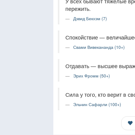
У всех бывают тяжёлые вр
пережить.
Дэвид Бекхэм (7)
Спокойствие — величайше
Свами Вивекананда (10+)
Отдавать — высшее выраж
Эрих Фромм (50+)
Сила у того, кто верит в св
Эльчин Сафарли (100+)