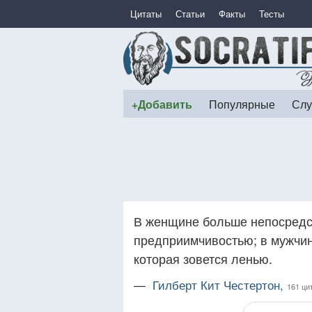
Цитаты
Статьи
Факты
Тесты
+Добавить
Популярные
Слу
В женщине больше непосредст
предприимчивостью; в мужчи
которая зовется ленью.
—
Гилберт Кит Честертон,
161 ци