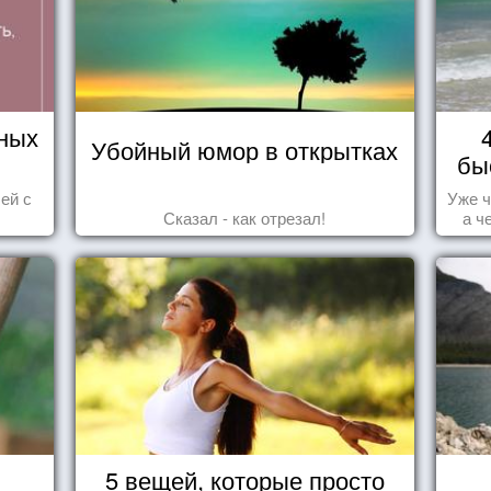
ных
Убойный юмор в открытках
бы
ей с
Уже ч
Сказал - как отрезал!
а ч
5 вещей, которые просто