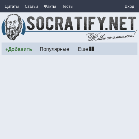
Цитаты
Статьи
Факты
Тесты
Вход
+Добавить
Популярные
Еще