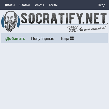
Цитаты
Статьи
Факты
Тесты
Вход
+Добавить
Популярные
Еще