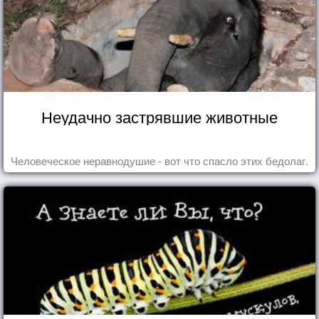
Неудачно застрявшие животные
Человеческое неравнодушие - вот что спасло этих бедолаг.