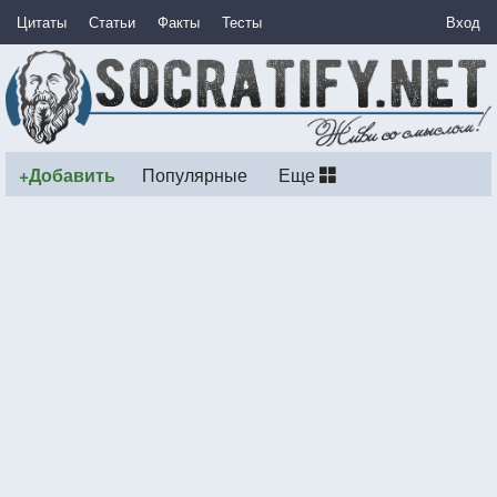
Цитаты
Статьи
Факты
Тесты
Вход
+Добавить
Популярные
Еще