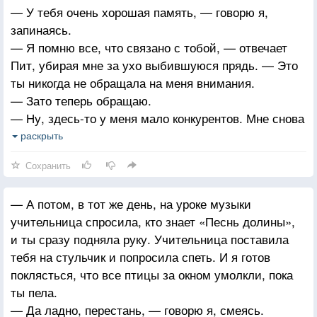
— У тебя очень хорошая память, — говорю я,
запинаясь.
— Я помню все, что связано с тобой, — отвечает
Пит, убирая мне за ухо выбившуюся прядь. — Это
ты никогда не обращала на меня внимания.
— Зато теперь обращаю.
— Ну, здесь-то у меня мало конкурентов. Мне снова
хочется невозможного: спрятаться ото всех, закрыть
раскрыть
ставни. Под ухом прямо-таки слышу шипение
Сохранить
Хеймитча: «Скажи это! Скажи! » Я сглатываю комок
в горле и произношу:
— А потом, в тот же день, на уроке музыки
— У тебя везде мало конкурентов.
учительница спросила, кто знает «Песнь долины»,
и ты сразу подняла руку. Учительница поставила
тебя на стульчик и попросила спеть. И я готов
поклясться, что все птицы за окном умолкли, пока
ты пела.
— Да ладно, перестань, — говорю я, смеясь.