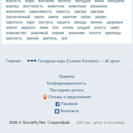
жалость
жара
желание
железо
желудок
жена
женщина
жертва
жестокость
животное
животные
жизненно
жизненное
зависимость
зависть
завтра
завтрак
заключённый
закон
замок
занятие
запах
запрет
зарплата
заря
заслуга
защита
звезда
звонок
здоровье
земля
зеркало
зима
зло
злоба
злодей
злость
змея
знакомство
знакомый
знание
значение
золото
зрелище
зрелость
зрение
зритель
зуб
Главная
❤❤❤ Голодные игры (Сьюзен Коллинз) — 45 цитат
Правила
Конфиденциальность
Последние цитаты
Отзывы и предложения
Facebook
Вконтакте
2026 © Socratify.Net, Сократифай
245 тыс. цитат и пословиц