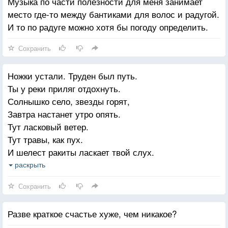
Музыка по части полезности для меня занимает
место где-то между бантиками для волос и радугой.
И то по радуге можно хотя бы погоду определить.
Сохранить
Ножки устали. Труден был путь.
Ты у реки приляг отдохнуть.
Солнышко село, звезды горят,
Завтра настанет утро опять.
Тут ласковый ветер.
Тут травы, как пух.
И шелест ракиты ласкает твой слух.
Пусть снятся тебе расчудесные сны,
раскрыть
Пусть вестником счастья станут они.
Сохранить
Глазки устали. Ты их закрой.
Буду хранить я твой покой.
Разве краткое счастье хуже, чем никакое?
Все беды и боли ночь унесет.