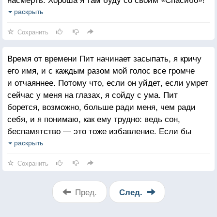
Боюсь, слишком уж натянуто оно звучит, когда
раскрыть
одновременно пытаешься перерезать благодетелю
Сохранить
глотку.
Время от времени Пит начинает засыпать, я кричу
его имя, и с каждым разом мой голос все громче
и отчаяннее. Потому что, если он уйдет, если умрет
сейчас у меня на глазах, я сойду с ума. Пит
борется, возможно, больше ради меня, чем ради
себя, и я понимаю, как ему трудно: ведь сон,
беспамятство — это тоже избавление. Если бы
и мне забыться вместе с ним! Но я не смогу —
раскрыть
слишком бешено колотится в груди сердце,
Сохранить
а значит, я не могу позволить уйти ему. Просто не
могу.
Пред.
След.