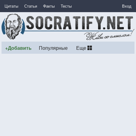
Цитаты
Статьи
Факты
Тесты
Вход
+Добавить
Популярные
Еще