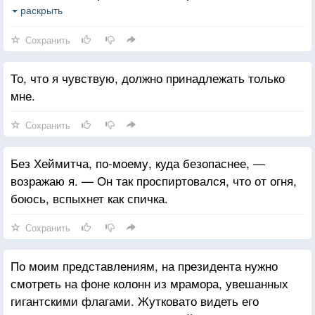
— Нет, это так. И когда ты закончила, я уже знал,
раскрыть
что буду любить тебя до конца жизни А следующие
Сохранить
одиннадцать лет я собирался с духом, чтобы
заговорить с тобой.
То, что я чувствую, должно принадлежать только
мне.
Сохранить
Без Хеймитча, по-моему, куда безопаснее, —
возражаю я. — Он так проспиртовался, что от огня,
боюсь, вспыхнет как спичка.
Сохранить
По моим представлениям, на президента нужно
смотреть на фоне колонн из мрамора, увешанных
гигантскими флагами. Жутковато видеть его