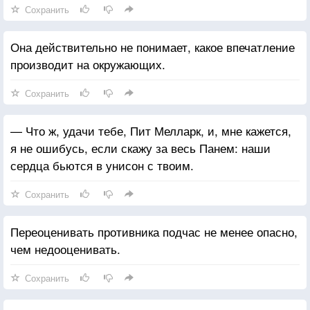
Растает туман, когда солнце взойдет.
Сохранить
Тут ласковый ветер. Тут травы, как пух.
И шелест ракиты ласкает твой слух.
Она действительно не понимает, какое впечатление
Пусть снятся тебе расчудесные сны,
производит на окружающих.
Пусть вестником счастья станут они.
Сохранить
— Что ж, удачи тебе, Пит Мелларк, и, мне кажется,
я не ошибусь, если скажу за весь Панем: наши
сердца бьются в унисон с твоим.
Сохранить
Переоценивать противника подчас не менее опасно,
чем недооценивать.
Сохранить