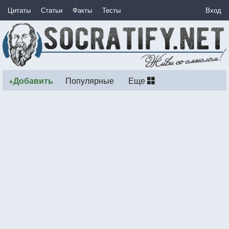
Цитаты
Статьи
Факты
Тесты
Вход
+Добавить
Популярные
Еще