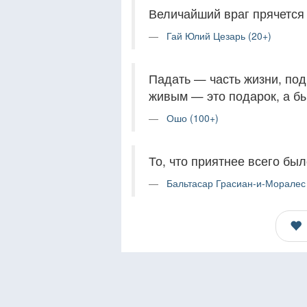
Величайший враг прячется 
Гай Юлий Цезарь (20+)
Падать — часть жизни, под
живым — это подарок, а б
Ошо (100+)
То, что приятнее всего бы
Бальтасар Грасиан-и-Моралес