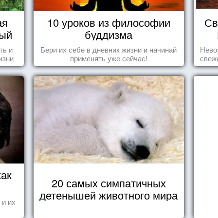
ая
10 уроков из философии
Св
вый
буддизма
ть и
Бери их себе в дневник жизни и начинай
Нево
изни
применять уже сейчас!
свеж
это,
ных
как
20 самых симпатичных
детенышей животного мира
 и их