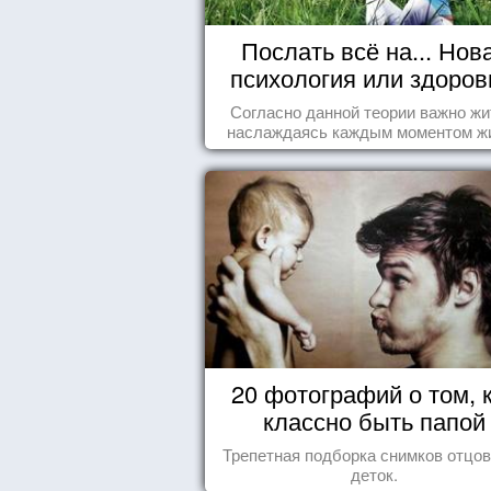
Послать всё на... Нов
психология или здоро
пофигизм.
Согласно данной теории важно жи
наслаждаясь каждым моментом ж
осознанно и с удовольствием. Как 
попробуем разобраться на реаль
примерах.
20 фотографий о том, 
классно быть папой
Трепетная подборка снимков отцов
деток.