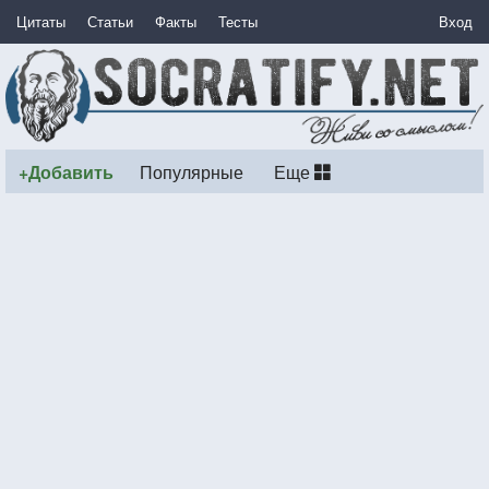
Цитаты
Статьи
Факты
Тесты
Вход
+Добавить
Популярные
Еще