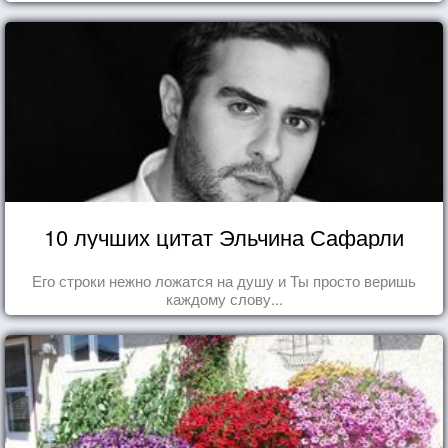
10 лучших цитат Эльчина Сафарли
Его строки нежно ложатся на душу и Ты просто веришь
каждому слову...