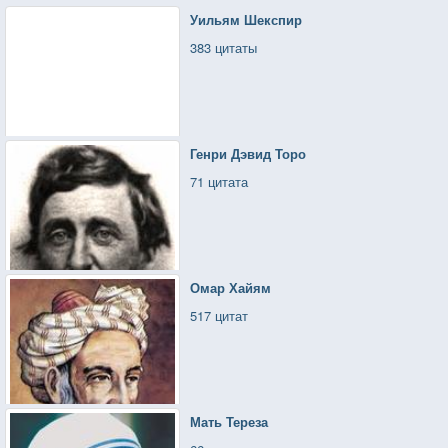
Уильям Шекспир
383 цитаты
Генри Дэвид Торо
71 цитата
Омар Хайям
517 цитат
Мать Тереза