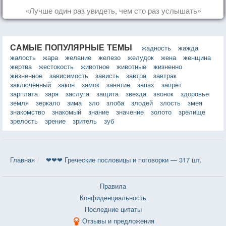
«Лучше один раз увидеть, чем сто раз услышать»
САМЫЕ ПОПУЛЯРНЫЕ ТЕМЫ
жадность
жажда
жалость
жара
желание
железо
желудок
жена
женщина
жертва
жестокость
животное
животные
жизненно
жизненное
зависимость
зависть
завтра
завтрак
заключённый
закон
замок
занятие
запах
запрет
зарплата
заря
заслуга
защита
звезда
звонок
здоровье
земля
зеркало
зима
зло
злоба
злодей
злость
змея
знакомство
знакомый
знание
значение
золото
зрелище
зрелость
зрение
зритель
зуб
Главная
❤❤❤ Греческие пословицы и поговорки — 317 шт.
Правила
Конфиденциальность
Последние цитаты
Отзывы и предложения