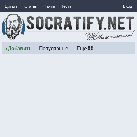
Цитаты
Статьи
Факты
Тесты
Вход
+Добавить
Популярные
Еще