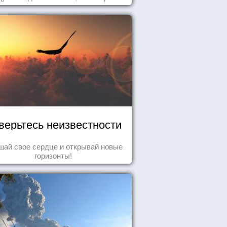
хватывает дух и кружится голова...
верьтесь неизвестности
ай свое сердце и открывай новые
горизонты!