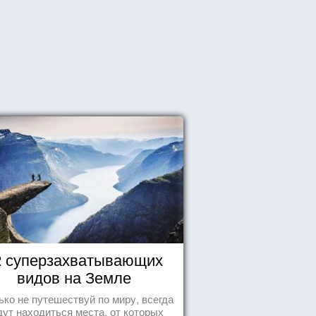
2 суперзахватывающих
видов на Земле
ько не путешествуй по миру, всегда
дут находиться места, от которых