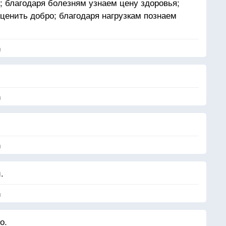
; благодаря болезням узнаем цену здоровья;
 ценить добро; благодаря нагрузкам познаем
я
я
я
.
я
о.