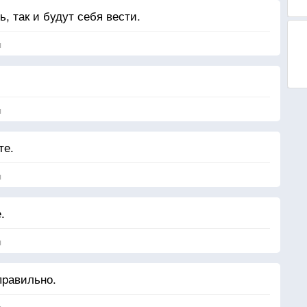
, так и будут себя вести.
я
я
те.
я
.
я
правильно.