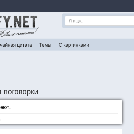
чайная цитата
Темы
С картинками
 поговорки
леют.
я