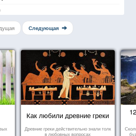
я
дущая
Следующая
1
Как любили древние греки
овых
Древние греки действительно знали толк
Скол
в любовных вопросах
бу