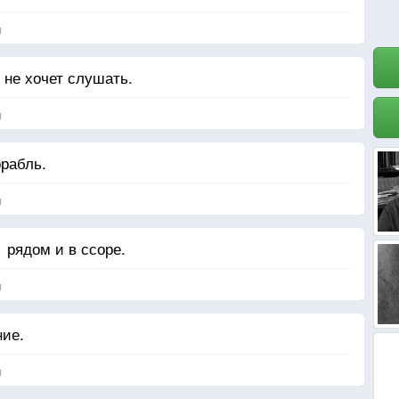
я
о не хочет слушать.
я
рабль.
я
 рядом и в ссоре.
я
ние.
я