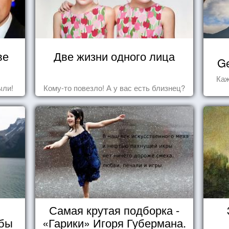
ве
Две жизни одного лица
Ge
Каж
ыли!
Кому-то повезло! А у вас есть близнец?
Самая крутая подборка -
мбы
«Гарики» Игоря Губермана.