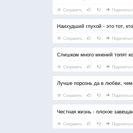
Сохранить
Поделитьс
Наихудший глухой - это тот, кт
Сохранить
Поделитьс
Слишком много мнений топят ко
Сохранить
Поделитьс
Лучше порознь да в любви, чем
Сохранить
Поделитьс
Честная жизнь - плохое завеща
Сохранить
Поделитьс