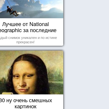
Лучшее от National
ographic за последние
пару лет
дый снимок уникален и по истине
прекрасен!
30 ну очень смешных
картинок