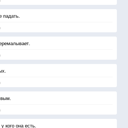
я
 падать.
я
перемалывает.
я
ых.
я
ивым.
я
у кого она есть.