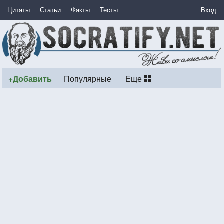
Цитаты
Статьи
Факты
Тесты
Вход
+Добавить
Популярные
Еще