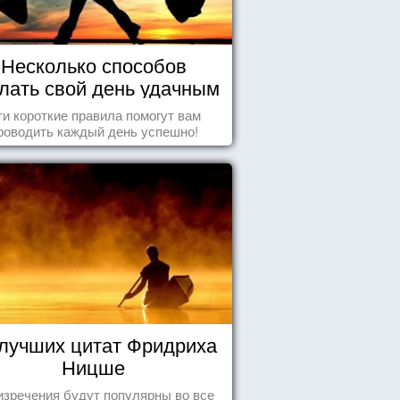
Несколько способов
лать свой день удачным
и короткие правила помогут вам
роводить каждый день успешно!
 лучших цитат Фридриха
Ницше
изречения будут популярны во все