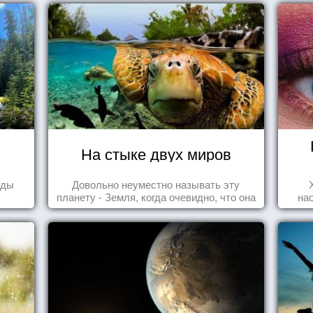
На стыке двух миров
оды
Довольно неуместно называть эту
планету - Земля, когда очевидно, что она
на
- Океан.