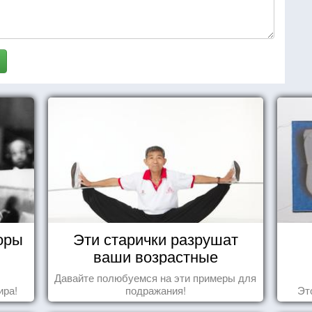
оры
Эти старички разрушат
ваши возрастные
стереотипы
Давайте полюбуемся на эти примеры для
ира!
подражания!
Эт