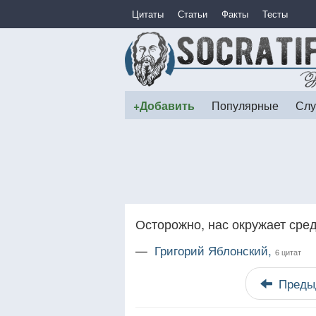
Цитаты
Статьи
Факты
Тесты
+Добавить
Популярные
Слу
Осторожно, нас окружает сред
—
Григорий Яблонский,
6 цитат
Преды