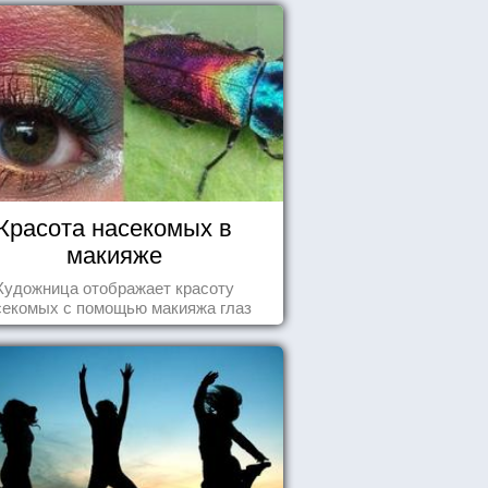
Красота насекомых в
макияже
Художница отображает красоту
секомых с помощью макияжа глаз