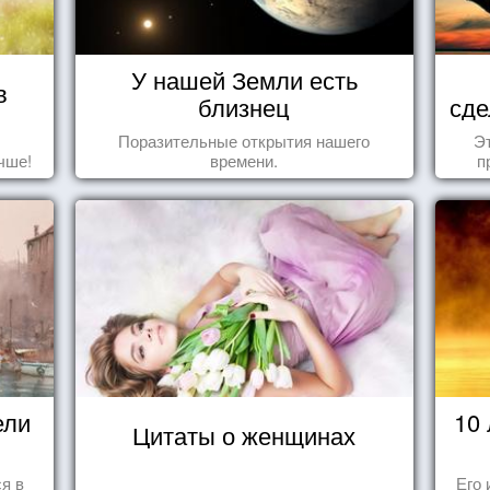
У нашей Земли есть
в
близнец
сде
Поразительные открытия нашего
Эт
чше!
времени.
п
ели
10
Цитаты о женщинах
ся в
Его 