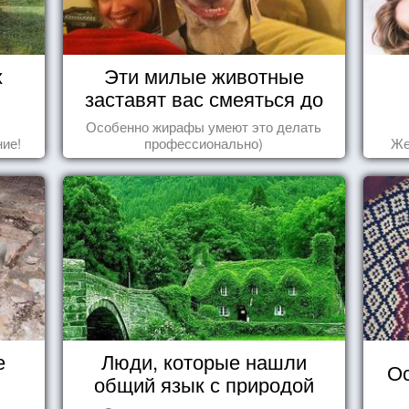
х
Эти милые животные
заставят вас смеяться до
упаду!
Особенно жирафы умеют это делать
ие!
профессионально)
Же
е
Люди, которые нашли
Ос
общий язык с природой