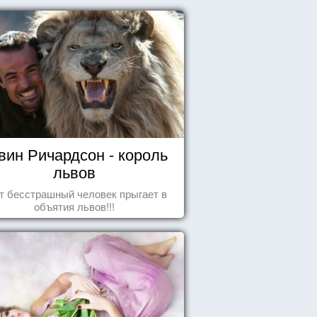
вин Ричардсон - король
львов
т бесстрашный человек прыгает в
объятия львов!!!