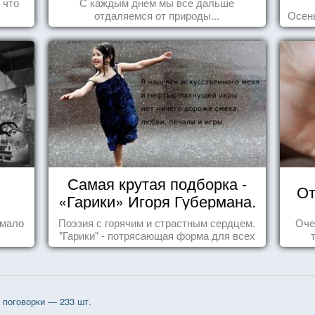
 что
С каждым днем мы все дальше
отдаляемся от природы...
Осень
Самая крутая подборка -
От
«Гарики» Игоря Губермана.
Читайте, получайте
 мало
Поэзия с горячим и страстным сердцем.
Оче
удовольствие!
"Гарики" - потрясающая форма для всех
случаев жизни.
поговорки — 233 шт.