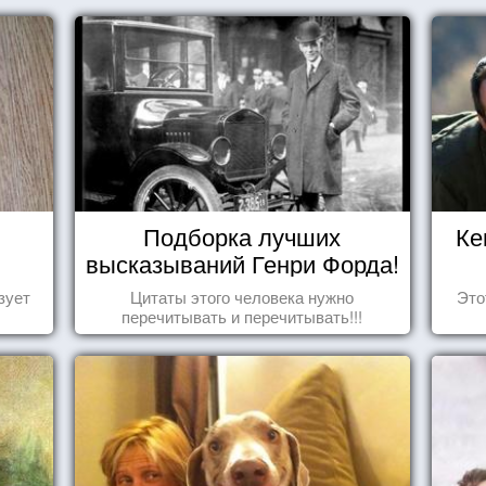
Подборка лучших
Ке
высказываний Генри Форда!
зует
Цитаты этого человека нужно
Это
перечитывать и перечитывать!!!