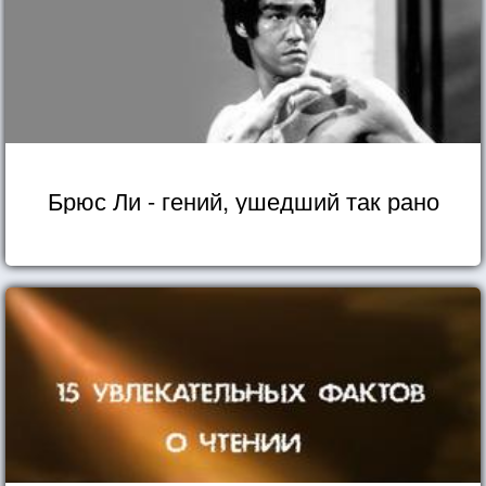
Брюс Ли - гений, ушедший так рано