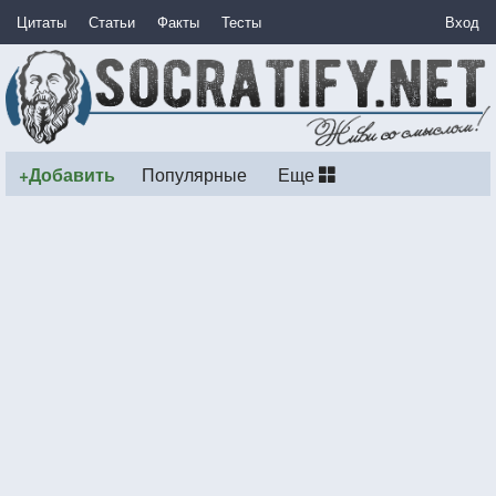
Цитаты
Статьи
Факты
Тесты
Вход
+Добавить
Популярные
Еще