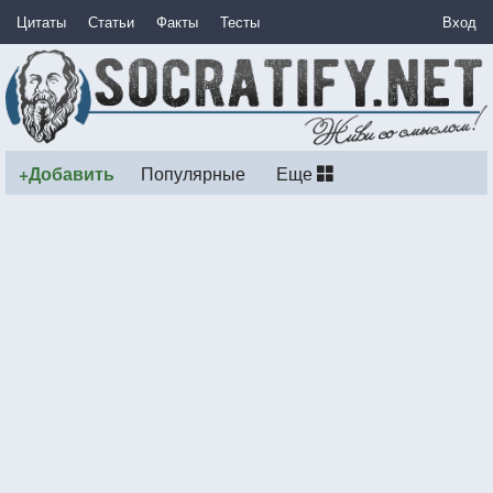
Цитаты
Статьи
Факты
Тесты
Вход
+Добавить
Популярные
Еще