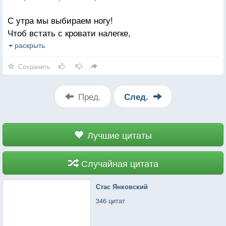
С утра мы выбираем ногу!
Чтоб встать с кровати налегке,
Мы собираем мысли в кучу,
раскрыть
Чтобы успеть попасть везде...
Сохранить
И встав с кровати понимаем,
Что мир меняя в голове...
Пред.
След.
Мы позитивом наполняя -
Меняем мир в своей душе...
Лучшие цитаты
Случайная цитата
Стас Янковский
346 цитат