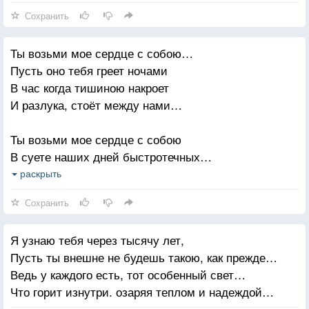
Сохранить
Ты возьми мое сердце с собою…
Пусть оно тебя греет ночами
В час когда тишиною накроет
И разлука, стоёт между нами…
Ты возьми мое сердце с собою
В суете наших дней быстротечных…
Пусть оно тебе будет опорой
раскрыть
И надеждой для странников вечных…
Сохранить
Я узнаю тебя через тысячу лет,
Пусть ты внешне не будешь такою, как прежде…
Ведь у каждого есть, тот особенный свет…
Что горит изнутри. озаряя теплом и надеждой…