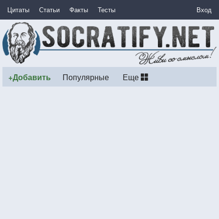
Цитаты
Статьи
Факты
Тесты
Вход
+Добавить
Популярные
Еще