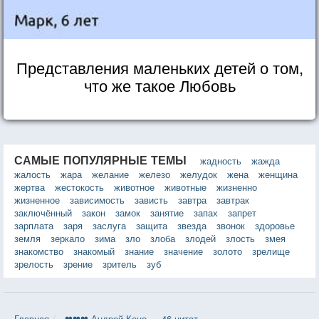
Представления маленьких детей о том,
что же такое Любовь
САМЫЕ ПОПУЛЯРНЫЕ ТЕМЫ
жадность
жажда
жалость
жара
желание
железо
желудок
жена
женщина
жертва
жестокость
животное
животные
жизненно
жизненное
зависимость
зависть
завтра
завтрак
заключённый
закон
замок
занятие
запах
запрет
зарплата
заря
заслуга
защита
звезда
звонок
здоровье
земля
зеркало
зима
зло
злоба
злодей
злость
змея
знакомство
знакомый
знание
значение
золото
зрелище
зрелость
зрение
зритель
зуб
Главная
❤❤❤ Андрей Кено — 46 цитат