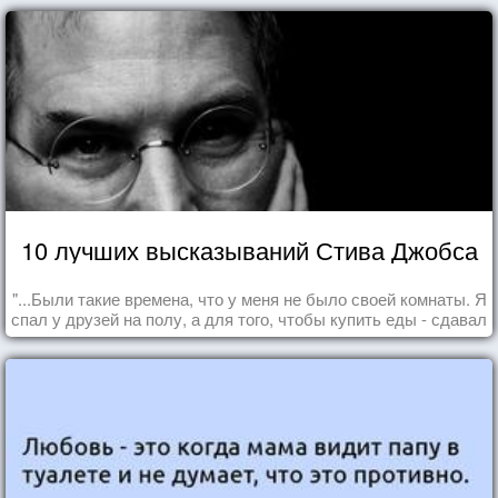
10 лучших высказываний Стива Джобса
"...Были такие времена, что у меня не было своей комнаты. Я
спал у друзей на полу, а для того, чтобы купить еды - сдавал
бутылки из под кока-колы"