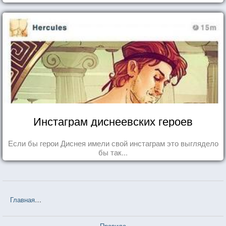
Инстаграм диснеевских героев
Если бы герои Диснея имели свой инстаграм это выглядело
бы так...
Главная
❤❤❤ И маятник качнулся... (Вероника Иванова) — 40 цит
Правила