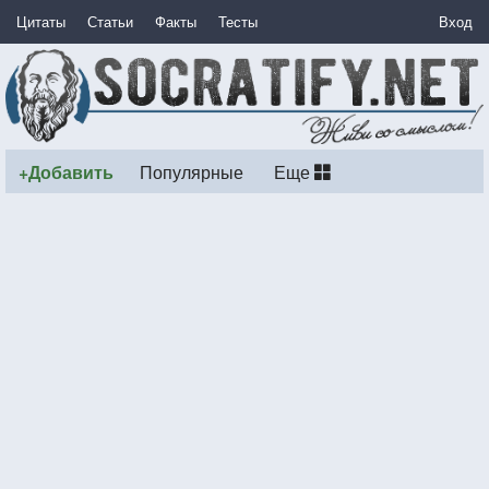
Цитаты
Статьи
Факты
Тесты
Вход
+Добавить
Популярные
Еще