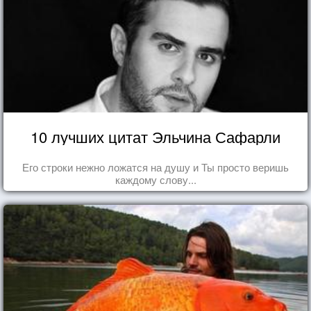
10 лучших цитат Эльчина Сафарли
Его строки нежно ложатся на душу и Ты просто веришь
каждому слову...