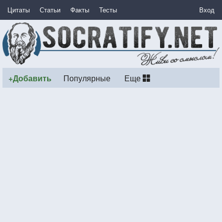
Цитаты
Статьи
Факты
Тесты
Вход
+Добавить
Популярные
Еще