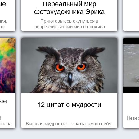
ые
Нереальный мир
фотохудожника Эрика
Йоханссона
ния,
Приготовьтесь окунуться в
но
сюрреалистичный мир господина
яли
Йоханссона
у.
ые
12 цитат о мудрости
!
Невер
ть на
Высшая мудрость — знать самого себя.
ить