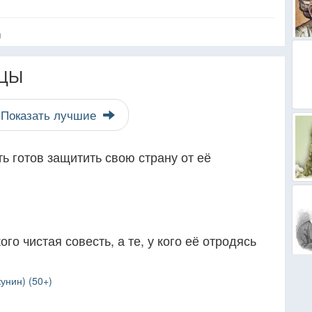
я
ЦЫ
Показать лучшие
ь готов защитить свою страну от её
кого чистая совесть, а те, у кого её отродясь
унин) (50+)