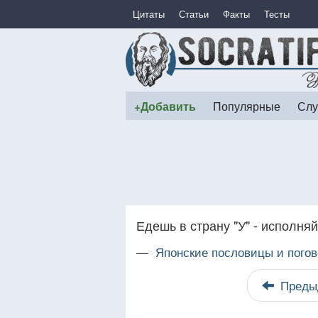
Цитаты
Статьи
Факты
Тесты
+Добавить
Популярные
Слу
Едешь в страну "У" - исполняй
—
Японские пословицы и погов
Преды