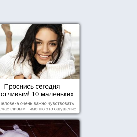
Проснись сегодня
астливым! 10 маленьких
радостей настоящего
человека очень важно чувствовать
Счастья
счастливым - именно это ощущение
т позитивные эмоции и превращает
ждый день в маленький праздник.