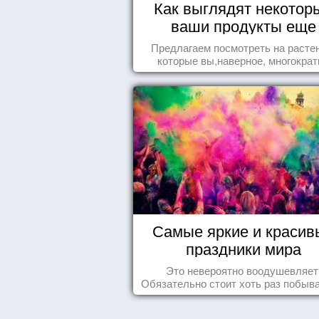
Как выглядят некотор
ваши продукты еще
живыми?
Предлагаем посмотреть на расте
которые вы,наверное, многократ
видели , но никогда не представл
себе, что употребляете их в пищ
Самые яркие и красив
праздники мира
Это невероятно воодушевляет
Обязательно стоит хоть раз побыва
подобных мероприятиях и получ
массу впечатлений!