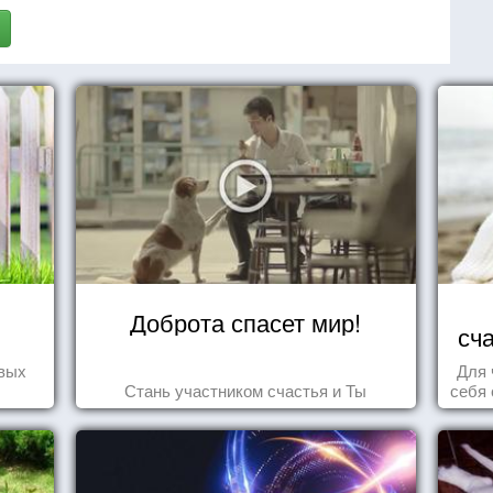
Доброта спасет мир!
сч
овых
Для 
Стань участником счастья и Ты
себя 
дари
ка