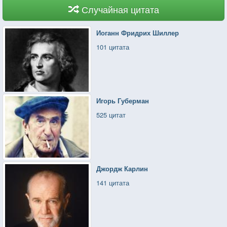
Случайная цитата
Иоганн Фридрих Шиллер
101 цитата
Игорь Губерман
525 цитат
Джордж Карлин
141 цитата