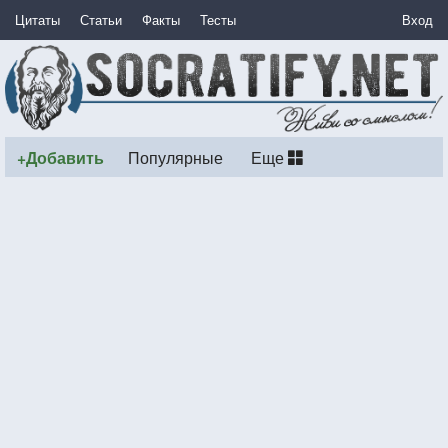
Цитаты
Статьи
Факты
Тесты
Вход
+Добавить
Популярные
Еще