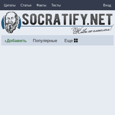
Цитаты
Статьи
Факты
Тесты
Вход
+Добавить
Популярные
Еще