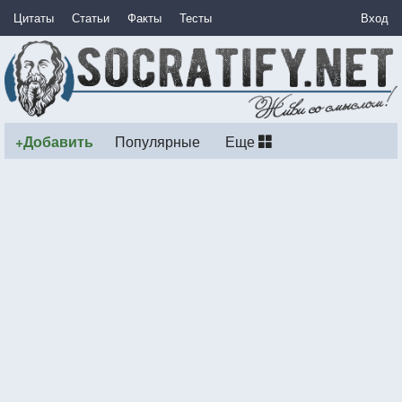
Цитаты
Статьи
Факты
Тесты
Вход
+Добавить
Популярные
Еще