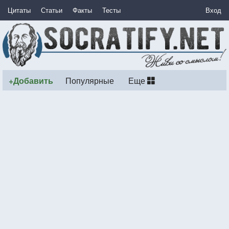
Цитаты
Статьи
Факты
Тесты
Вход
+Добавить
Популярные
Еще