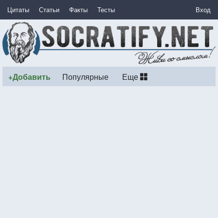
Цитаты
Статьи
Факты
Тесты
Вход
+Добавить
Популярные
Еще