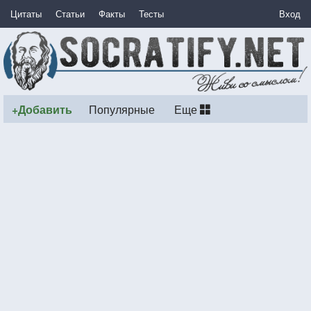
Цитаты
Статьи
Факты
Тесты
Вход
+Добавить
Популярные
Еще