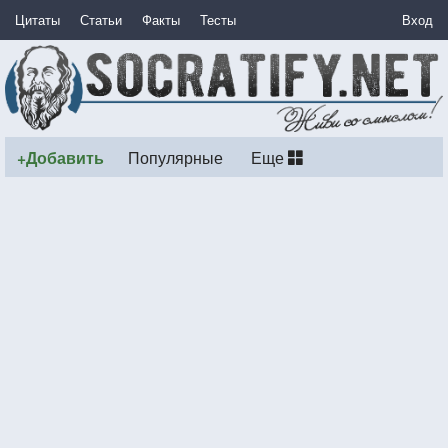
Цитаты
Статьи
Факты
Тесты
Вход
+Добавить
Популярные
Еще